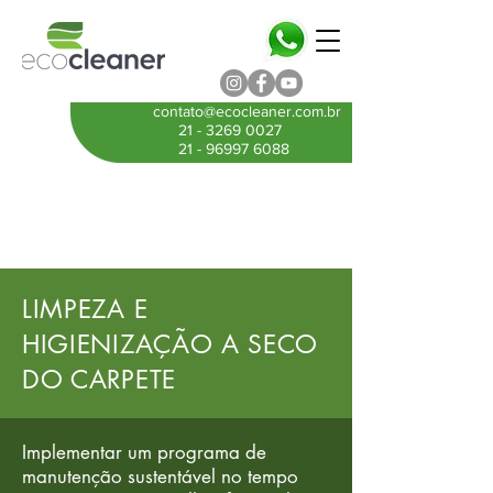
contato@ecocleaner.com.br
21 - 3269 0027
21 - 96997 6088
LIMPEZA E
HIGIENIZAÇÃO A SECO
DO CARPETE
Implementar um programa de
manutenção sustentável no tempo